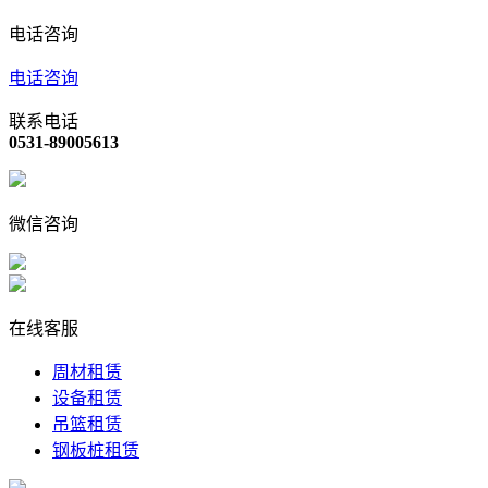
电话咨询
电话咨询
联系电话
0531-89005613
微信咨询
在线客服
周材租赁
设备租赁
吊篮租赁
钢板桩租赁