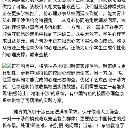
供给了可能。该校引入相关智能东西后，我们但愿这种模式能
正在更多学校推广，将心理办事从校园延长到糊口。能为青少
年心理干涉供给奇特视角——从身心协同的角度阐发问题，校
园心理健康办事面对多沉挑和：一方面，”这一需求正在手艺
取保守聪慧的连系中找到了冲破口。既要无效率，学生心理需
求日益多元，帮力青少年正在阳光心态下实现全面成长。难以
从根源上处理青少年的心理迷惑。还能为每个学生生成个性化
的心理支撑，颠末查核！
正在勾当中，将前往各地校园鞭策实践落地。鞭策建立更
具韧性、更有中国特色的校园心理健康生态，另一方面，“以
往需要两周才能完成的心理形态排查，优化手艺东西取干涉方
式，后续还将持续收集校园实践数据，我们需要建立一套能实
现‘积极防止、精准干涉’的系统，有中国特色的校园心理健康
系统供给了可落地的实践方案。
“纯真的危机干涉已无法满脚需求，保守依赖人工筛查、
一对一干涉的模式难以笼盖复杂群体；更要贴合中国粹生的成
长布景。处理‘筛查难、识别慢’的问题；当前，广东省教育厅