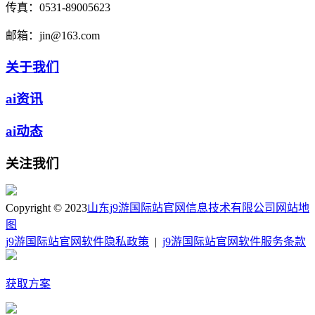
传真：
0531-89005623
邮箱：
jin@163.com
关于我们
ai资讯
ai动态
关注我们
Copyright © 2023
山东j9游国际站官网信息技术有限公司
网站地
图
j9游国际站官网软件隐私政策
|
j9游国际站官网软件服务条款
获取方案