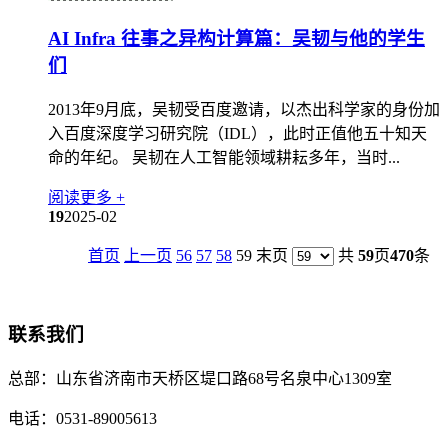
AI Infra 往事之异构计算篇：吴韧与他的学生
们
2013年9月底，吴韧受百度邀请，以杰出科学家的身份加
入百度深度学习研究院（IDL），此时正值他五十知天
命的年纪。 吴韧在人工智能领域耕耘多年，当时...
阅读更多 +
19
2025-02
首页
上一页
56
57
58
59 末页
共
59
页
470
条
联系我们
总部：
山东省济南市天桥区堤口路68号名泉中心1309室
电话：
0531-89005613