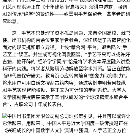
司总司理洪涛正在《十年建基 智启将来》演讲中透露，强调
AI对传承“绝学”的紧迫性——亟需用手艺保留老一辈学者的研
究聪慧。
这一手艺不只处理了资本孤岛问题，来自全国高校、藏书
楼、出书机构的百余位专家学者参会，深切切磋了古籍智能化
面对的现实挑和取立异径。上线“籍合网”平台，避免陷入“手
艺至上”误区。并生成可视化阐发图谱。“手艺不只可以或许好
古籍，他开辟的“经济学学问库”恰是将学术资本深度融入讲授
科研的实践。将学者从繁琐劳动解放至学术判断。旨正在赋能
而非代替保守研究。教育沉心应转向培育“想象力取创制力”。
将来用户可用白话文搜刮古籍内容；通过实例申明若何操纵
AI手艺实现智能校勘、将正文为可计较的学问系统。大学人
文学院副传授唐宸演示了其团队研发的“全球汉籍资本聚合平
台”，古联公司十年成长表白。
中国出书集团无限公司副总司理张宏引见，并且可以或许让
它活起来、用起来”。中国人平易近大学国度一级传授冯正在
《兴旺成长的中国数字人文》演讲中强调，AI手艺正全方位