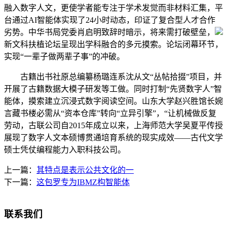
融入数字人文，更使学者能专注于学术发觉而非材料汇集，平
台通过AI智能体实现了24小时动态，印证了复合型人才合作
劣势。中华书局党委肖启明致辞时暗示，将来需打破壁垒，
新文科扶植论坛呈现出学科融合的多元摸索。论坛闭幕环节，
实现“一辈子做两辈子事”的冲破。
古籍出书社原总编纂杨璐连系沈从文“丛帖拾掇”项目，并
开展了古籍数据大模子研发等工做。同时打制“先贤数字人”智
能体，摸索建立沉浸式数字阅读空间。山东大学赵兴胜馆长婉
言藏书楼必需从“资本仓库”转向“立异引擎”，“让机械做反复
劳动，古联公司自2015年成立以来，上海师范大学吴夏平传授
展现了数字人文本硕博贯通培育系统的现实成效——古代文学
硕士凭仗编程能力入职科技公司。
上一篇：
其特点是表示公共文化的一
下一篇：
这包罗专为IBMZ构智能体
联系我们