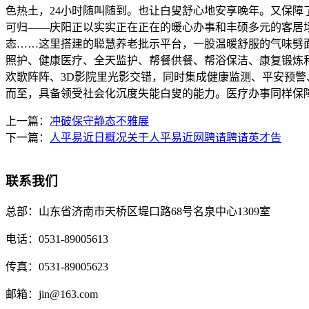
色热土，24小时随叫随到。也让白叟舒心地安享晚年。又保障
可归——庆阳正以实实正在正在的暖心办事和丰硕多元的客居
态……这里搭建的聪慧养老批示平台，一股温暖舒服的气味劈
照护、健康医疗、全天监护、帮餐供餐、帮浴保洁、康复锻炼
欢歌阵阵、3D影院里光影交错，同时集成健康监测、平安预警
而至，具备领受社会化沉度失能白叟的能力。医疗办事同样保
上一篇：
冲破保守静态不雅展
下一篇：
人平易近日概况关于人平易近网聘请聘请英才告
联系我们
总部：
山东省济南市天桥区堤口路68号名泉中心1309室
电话：
0531-89005613
传真：
0531-89005623
邮箱：
jin@163.com