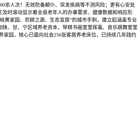
00余人次！无效防备颠仆、突发疾病等不测风险；更有心安处
正及时滚动显示着全县老年人的办事需求、健康数据和响应形
岐黄家园、农耕之源、生态宜居”的城市手刺，建立起涵盖专业
动陕、甘、宁区域养老资本，琴棋书画室里挥毫、音乐跳舞室里
家园，核心已面向社会256张客居养老床位，已持续几年践约