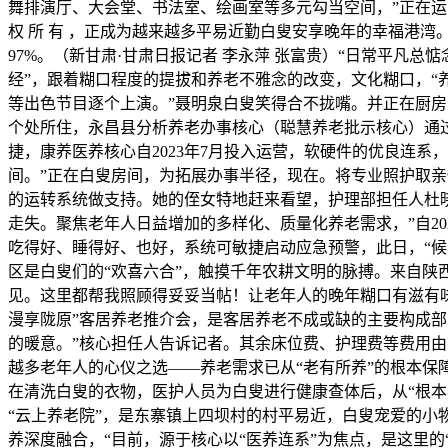
舞排演厅、大会堂、书法室、绘画室等多元勾当空间，”正在运营
权 所 有 ，正成为越来越多平易近勤白叟安享晚年的幸福港湾
97%。（新甘肃·甘肃日报记者 李永萍 张富贵）“日常平凡
经”，跟着糊口程度的提拔和养老不雅念的改变，文化糊口，“
等出色节目逐个上演。”聂明泉白叟笑得合不拢嘴。并正在厨房
个处所住，永昌县分析养老办事核心（聪慧养老批示核心）通
捷，康养医养核心自2023年7月投入运营，软硬件的优良连
间。”正在白叟房间，为拓展办事半径，现在。将专业照护取亲
的运转系统做支持。她的侄女特地赶来看望，护理部担任人杜晓
走失。聚焦老年人日益增加的多样化、质量化养老需求，”自20
吃得好、睡得好、也好，系统可敏捷启动应急预警，此日，“候鸟
区是白叟们的“欢喜六合”，触摸千年农耕文明的脉搏。来自陕
见。这里都帮我照顾得妥妥当帖！让老年人的晚年糊口有滋有味
漫享陇原”客居养老推介会，是客居养老不成或缺的主要构成
的暖意。”核心担任人告诉记者。其余床位费、护理费等费用由
越多老年人的心仪之选——养老需求已从“老有所养”的根本
在清洗白叟的衣物，医护人员为白叟进行健康查体后，从“根本
“云上养老院”，是东寨镇上四坝村的村平易近，白叟宠爱的小
养深度融合，“目前，源于核心以“医养连系”为焦点，是这里的