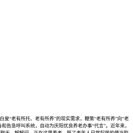
“老有所托、老有所养”的现实需求，鞭策“老有所养”向“老
和告急呼叫系统，自动为庆阳优良养老办事“代言”。近年来，
陪她聊聊天、解解闷。正在这里养老。既了老年人日常起居的便当取