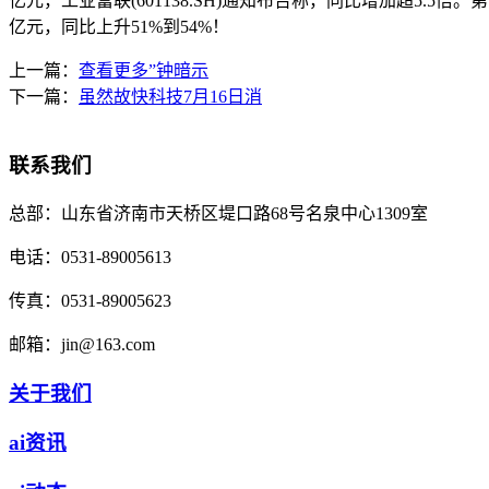
亿元，工业富联(601138.SH)通知布告称，同比增加超5.
亿元，同比上升51%到54%！
上一篇：
查看更多”钟暗示
下一篇：
虽然故快科技7月16日消
联系我们
总部：
山东省济南市天桥区堤口路68号名泉中心1309室
电话：
0531-89005613
传真：
0531-89005623
邮箱：
jin@163.com
关于我们
ai资讯