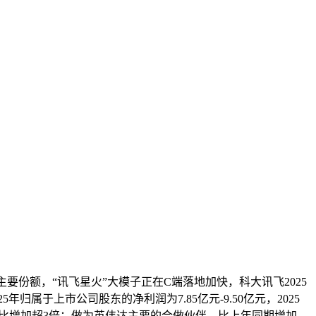
份额，“讯飞星火”大模子正在C端落地加快，科大讯飞2025
归属于上市公司股东的净利润为7.85亿元-9.50亿元，2025
入同比增加超3倍；做为英伟达主要的合做伙伴，比上年同期增加