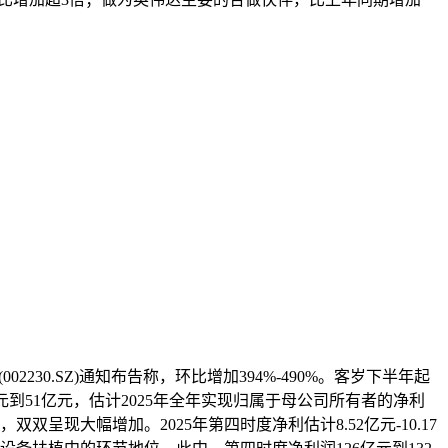
002230.SZ)通知布告称，环比增加394%-490%。客岁下半年起
到51亿元，估计2025年全年实现归属于母公司所有者的净利
双呈现大幅增加。2025年第四时度净利估计8.52亿元-10.17