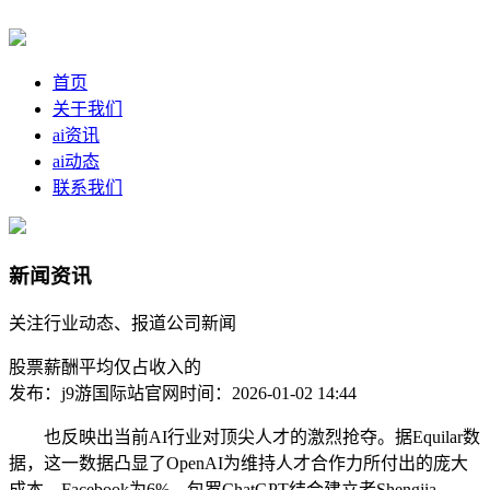
首页
关于我们
ai资讯
ai动态
联系我们
新闻资讯
关注行业动态、报道公司新闻
股票薪酬平均仅占收入的
发布：j9游国际站官网
时间：2026-01-02 14:44
也反映出当前AI行业对顶尖人才的激烈抢夺。据Equilar数
据，这一数据凸显了OpenAI为维持人才合作力所付出的庞大
成本，Facebook为6%。包罗ChatGPT结合建立者Shengjia