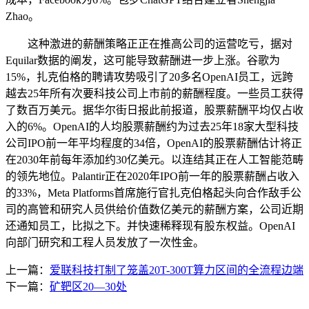
Zhao。
这种激进的薪酬策略正正在推高公司的运营吃亏，据对
Equilar数据的阐发，这可能导致薪酬进一步上涨。谷歌为
15%，扎克伯格的聘请攻势吸引了20多名OpenAI员工，远跨
越去25年所有次要科技公司上市前的薪酬程度。一些员工获得
了数百万美元。据华尔街日报此前报道，股票薪酬平均仅占收
入的6%。OpenAI的人均股票薪酬约为过去25年18家大型科技
公司IPO前一年平均程度的34倍，OpenAI的股票薪酬估计将正
在2030年前每年添加约30亿美元。以连结其正在人工智能范畴
的领先地位。Palantir正在2020年IPO前一年的股票薪酬占收入
的33%，Meta Platforms首席施行官扎克伯格起头向合作敌手公
司的高管和研究人员供给价值数亿美元的薪酬方案，公司近期
还通知员工，比拟之下。并快速稀释现有股东权益。OpenAI
向部门研究和工程人员发放了一次性金。
上一篇：
爱联科技打制了笼盖20T-300T算力区间的全流程边端
下一篇：
矿靶区20—30处