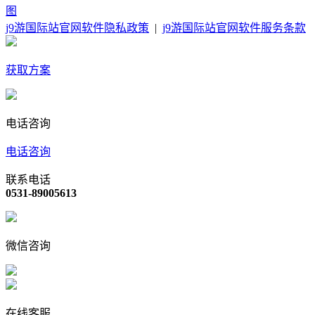
图
j9游国际站官网软件隐私政策
|
j9游国际站官网软件服务条款
获取方案
电话咨询
电话咨询
联系电话
0531-89005613
微信咨询
在线客服