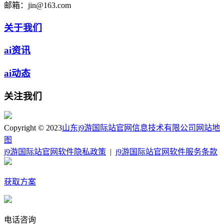
邮箱：
jin@163.com
关于我们
ai资讯
ai动态
关注我们
Copyright © 2023
山东j9游国际站官网信息技术有限公司
网站地
图
j9游国际站官网软件隐私政策
|
j9游国际站官网软件服务条款
获取方案
电话咨询