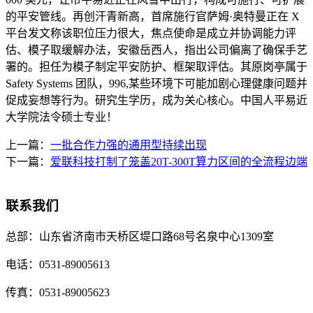
的平安管线。再创汗青新高，首席施行官萨姆·奥特曼正在 X
平台发文称该职位压力很大，焦点使命是成立并协调能力评
估、模子取缓解办法，安徽岳西人，指出公司偏离了确保手艺
署的。担任为模子制定平安防护、框架取评估。其原岗亭属于
Safety Systems 团队，996,某些环境下可能加剧心理健康问题并
促成妄想等行为。研究生学历，成为关心核心。中国人平易近
大学院法令硕士专业！
上一篇：
一批合作力强的通用型持续出现
下一篇：
爱联科技打制了笼盖20T-300T算力区间的全流程边端
联系我们
总部：
山东省济南市天桥区堤口路68号名泉中心1309室
电话：
0531-89005613
传真：
0531-89005623