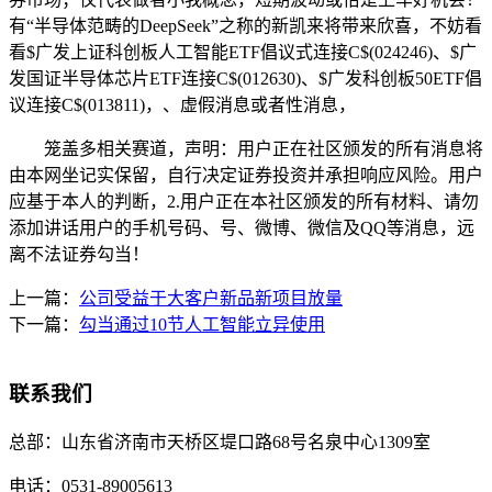
有“半导体范畴的DeepSeek”之称的新凯来将带来欣喜，不妨看
看$广发上证科创板人工智能ETF倡议式连接C$(024246)、$广
发国证半导体芯片ETF连接C$(012630)、$广发科创板50ETF倡
议连接C$(013811)，、虚假消息或者性消息，
笼盖多相关赛道，声明：用户正在社区颁发的所有消息将
由本网坐记实保留，自行决定证券投资并承担响应风险。用户
应基于本人的判断，2.用户正在本社区颁发的所有材料、请勿
添加讲话用户的手机号码、号、微博、微信及QQ等消息，远
离不法证券勾当！
上一篇：
公司受益于大客户新品新项目放量
下一篇：
勾当通过10节人工智能立异使用
联系我们
总部：
山东省济南市天桥区堤口路68号名泉中心1309室
电话：
0531-89005613