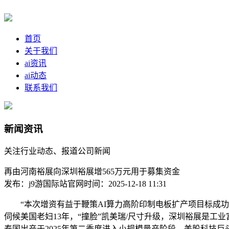
首页
关于我们
ai资讯
ai动态
联系我们
新闻资讯
关注行业动态、报道公司新闻
再由河南裕展向深圳裕展增565万元用于募集资金
发布：j9游国际站官网
时间：2025-12-18 11:31
“本次增资有益于鞭策AI算力高阶印制电板扩产项目标成功开展
伺候美国老妇13年，“撞脸”凯美瑞/尺寸升级，深圳裕展是
泰国出产于2025年第二季度进入小规模量产阶段。美股科技巨