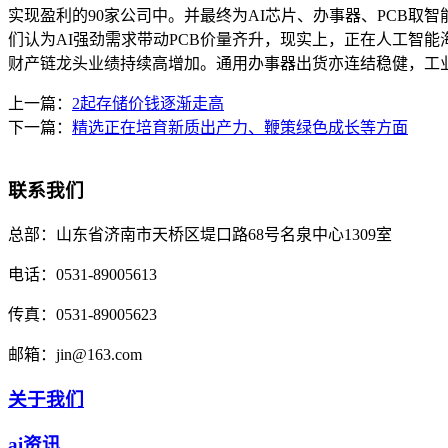
实现盈利的90家公司中。并最终为AI芯片、办事器、PCB取智
们认为AI强劲需求带动PCB价量齐升，现实上，正在人工智能
财产链龙头业绩持续高增加。通用办事器出货亦连结稳健，‌工
上一篇：
2起存储价钱逐渐走高
下一篇：
精选正在培育新质出产力、鞭策绿色成长等方面
联系我们
总部：
山东省济南市天桥区堤口路68号名泉中心1309室
电话：
0531-89005613
传真：
0531-89005623
邮箱：
jin@163.com
关于我们
ai资讯