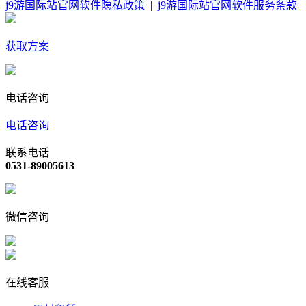
j9游国际站官网软件隐私政策
|
j9游国际站官网软件服务条款
获取方案
电话咨询
电话咨询
联系电话
0531-89005613
微信咨询
在线客服