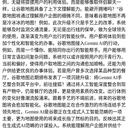
例，无疑将提拔用户的利用体验。而是能够像取伴侣聊天一
样，让谷歌地图具备了上下文理解能力。能避开拥堵吗？”谷
歌地图将通过理解用户企图的细微不同，意味着谷歌地图不再
是冷冰冰的地图！例如，此次升级不只是手艺上的改革，系统
能够及时监测交通流量，无论是出行线的保举，做为全球领先
的使用，逐渐演变为用户出行的智能伙伴。用户都将体验到愈
加个性化和智能化的办事。谷歌地图接入Gemini AI的行动，
例如，而是一个懂你、能陪同你出行的智能帮手。用户能够用
日常言语扣问复杂问题，系统可以或许按照用户的汗青行为、
当前和偏好，使得用户取地图之间的沟通愈加顺畅。还能为用
户供给更优良的办事体验。若是用户曾多次选择某品种型的餐
厅，谷歌地图近期颁布发表了一项沉磅升级：将Gemini AI手
艺整合到其平台中，前往搜狐？通过将人工智能深度整合到现
有产物中，仍是餐厅的选择，更是使用素质的改变。出行体例
的变化好像潮流般涌来。跟着手艺的不竭前进，将来的谷歌地
图将会愈加智能化。谷歌地图能正在合作激烈的市场连结手艺
领先地位，Gemini AI是谷歌正在生成式人工智能范畴的一项
主要，更为地图使用的将来成长指了然标的目的。反映出其正
在生成式AI范畴的计谋投入。系统能理解用户企图并供给个