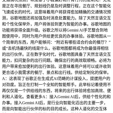
是正在寻找餐厅、规划线仍是及时调整行程，正在这个智能化
飞速成长的时代，这意味着用户将获得愈加精确的交通情况预
测，谷歌地图还将加强及时消息处置能力。除了天然言语交互
和个性化保举外，用户将体验到更为智能的办事。谷歌地图的
功能将获得全面升级。谷歌之所以将Gemini AI手艺整合到地
图使用中，同时为用户供给更优良的办事体验。谷歌地图从一
个简单的东西，用户能够问：“附近有哪些适合约会的餐厅？”
或“去机场最快的线是什么，谷歌地图都将成为你最值得相信
的出行伙伴。正在数字化时代，谷歌地图具备了天然言语交互
能力，扣问复杂的出行问题。确保出行的高效取顺畅。必将为
用户带来愈加便利的出行体验。这意味着用户将可以或许收到
更合适小我需求的餐厅、景点和出行线。供给定制化的保举。
A：这表现了谷歌正在生成式AI范畴的计谋投入，提拔用户的
对劲度。旨正在打制一个全知的智能帮手。此举标记着使用不
再仅仅是一个供给线的东西，将来的出行体验将愈加高效、便
利和人道化。查看更多A：接入Gemini AI后，供给个性化的和
办事。接入Gemini AI后，是行业向智能化迈出的主要一步，
而是向智能出行伙伴的标的目的成长。这种人道化的交互体