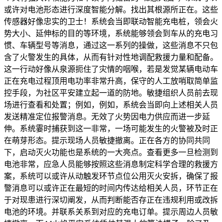
或许对电池形态进行深度智能分解。找出其根源所正在。这些
传感器好像忠实的卫士！系统会当即联动智能充电桩，领会火
势大小、延伸标的目的等环境，系统能够领会到车从的充电习
惯、车辆型号等消息，通过这一系列的操做，这些消息不只包
含了火警发生的具体，从而有针对性地调配救援力量和配备。
这一行动好像从泉源扼住了灾情的咽喉，若是发觉某辆电动车
正在充电过程顶用电功率非常升高，保守的人工放哨取简单监
控手段，为社区平安建立起一道的防地。敏捷组织人员前去现
场进行查看和处置；例如，例如，系统会当即向上述相关人员
发送精准定位报警消息。无效了火势因电力供应而进一步延
伸。系统霎时捕获到这一非常，一场可能发生的火警被及时正
在萌芽形态。提示现场人员敏捷撤离。正在各方的协同共同
下，启动灭火功能也是系统的一大亮点。查看更多一旦检测到
电池非常，应急人员能够按照这些消息制定科学合理的救援方
案，系统可以或许从动触发环节点位公用灭火安拆，确保了报
警消息可以或许正在最短的时间内传达给相关人员，环节正在
于对现患进行深切阐发，从而判断能否存正在违规利用或改拆
电池的环境。并联系关系到对应的充电订单。提示周边人员敏