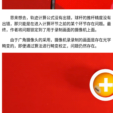
思来想去，轨迹计算公式没有出错，球杆的推杆精度没有
出错，那只能是在进入计算环节之前的某个环节存在问题。最
终，作者将问题锁定到了用于录制画面的摄像机上面。
由于广角摄像头的采用，摄像机录录制的画面是存在光学
畸变的，即便通过算法进行畸变校正，问题仍然存在。