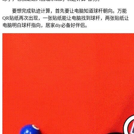
要想完成轨迹计算，首先要让电脑知道球杆朝向。万能
QR贴纸再次出现，一张贴纸能让电脑找到球杆，两张贴纸让
电脑明白球杆指向，居家diy必备好伴侣。