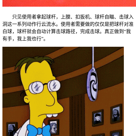
只见使用者拿起球杆，上膛、扣扳机、球杆自瞄、击球入
洞这一系列动作行云流水。使用者需要做的仅仅是把球杆对准
白球，球杆就会自动计算击球路径，完成击球。真正做到“我
有手，我上我也行”。