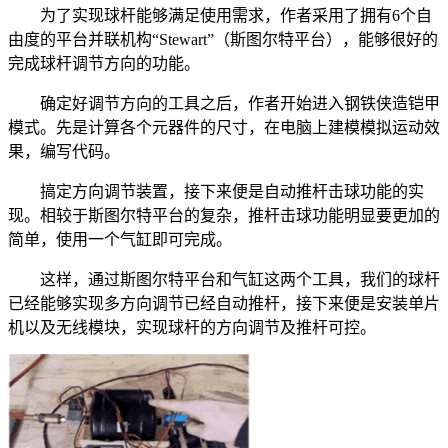
为了实现球杆能够满足使用需求，作者采用了拥有6个自
由度的平台并联机构“Stewart”（斯图尔特平台），能够很好的
完成球杆调节方向的功能。
确定好调节方向的工具之后，作者开始进入钢铁侠造铠甲
模式。先是计算各个元器件的尺寸，在电脑上建模模拟运动效
果，编写代码。
搞定方向调节装置，接下来便是自动推杆击球功能的实
现。相较于斯图尔特平台的复杂，推杆击球功能明显要更加的
简单，使用一个气缸即可完成。
这样，通过斯图尔特平台和气缸这两个工具，我们的球杆
已经能够实现多方向调节已经自动推杆，接下来便是安装单片
机以及无线模块，实现球杆的方向调节及推杆可控。