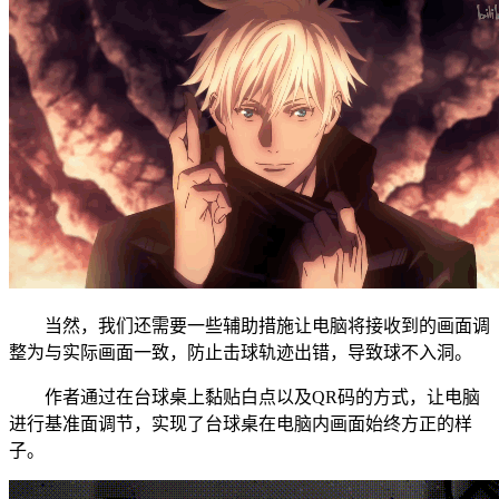
当然，我们还需要一些辅助措施让电脑将接收到的画面调
整为与实际画面一致，防止击球轨迹出错，导致球不入洞。
作者通过在台球桌上黏贴白点以及QR码的方式，让电脑
进行基准面调节，实现了台球桌在电脑内画面始终方正的样
子。