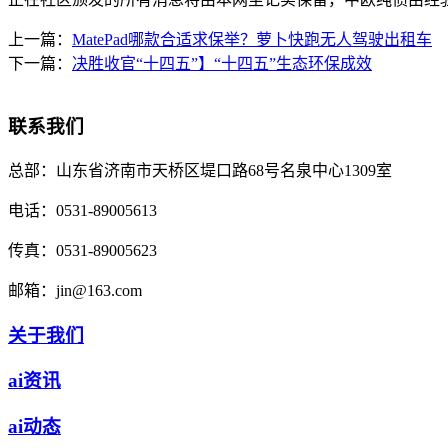
上一篇：
MatePad哪款合适求保举？萝卜快跑无人驾驶出租车
下一篇：
决胜收官“十四五”】“十四五”生态环保成效
联系我们
总部：
山东省济南市天桥区堤口路68号名泉中心1309室
电话：
0531-89005613
传真：
0531-89005623
邮箱：
jin@163.com
关于我们
ai资讯
ai动态