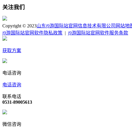
关注我们
Copyright © 2023
山东j9游国际站官网信息技术有限公司
网站地
j9游国际站官网软件隐私政策
|
j9游国际站官网软件服务条款
获取方案
电话咨询
电话咨询
联系电话
0531-89005613
微信咨询