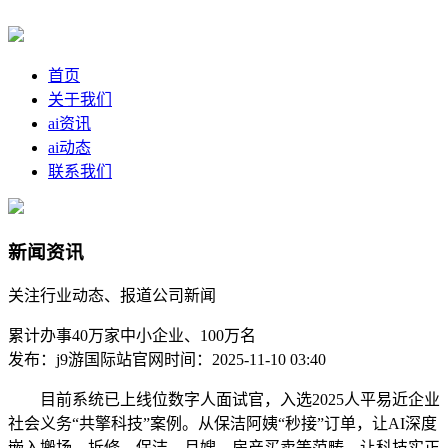
首页
关于我们
ai资讯
ai动态
联系我们
新闻资讯
关注行业动态、报道公司新闻
累计办事40万家中小企业、100万名
发布：j9游国际站官网
时间：2025-11-10 03:40
目前系统已上线位数字人面试官，入选2025人平易近企业
社会义务“共擎科技”案例。从保洁阿姨“秒接”订单，让AI深度
嵌入搬场、拆修、保洁、月嫂、房产买卖等范畴，让科技实正