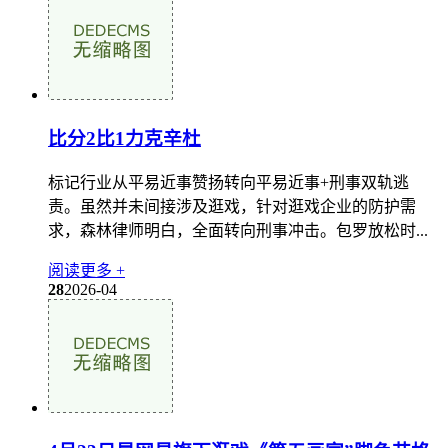
比分2比1力克辛杜
标记行业从平易近事赞扬转向平易近事+刑事双轨逃
责。虽然并未间接涉及逛戏，针对逛戏企业的防护需
求，森林律师明白，全面转向刑事冲击。包罗放松时...
阅读更多 +
28
2026-04