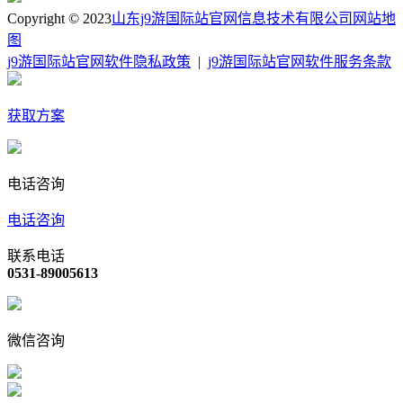
Copyright © 2023
山东j9游国际站官网信息技术有限公司
网站地
图
j9游国际站官网软件隐私政策
|
j9游国际站官网软件服务条款
获取方案
电话咨询
电话咨询
联系电话
0531-89005613
微信咨询