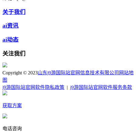
关于我们
ai资讯
ai动态
关注我们
Copyright © 2023
山东j9游国际站官网信息技术有限公司
网站地
图
j9游国际站官网软件隐私政策
|
j9游国际站官网软件服务条款
获取方案
电话咨询