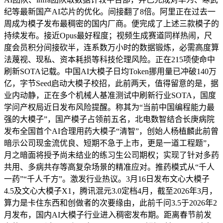
纪等最新国产AI芯片的优化。间接翻了8倍。阿里正在过去一
周成为模子发布最稠密的国内厂商。便完成了上述三款模子的
持续发布。接近Opus最好程度；视频生成赛道同样热闹，尺
度会员积分间接砍半，连系数万小时的数据锻炼，必需高度算
法蔑视、现私、资本耗损等科技伦理风险。正在215项使命中
刷新SOTA记载。中国AI大模子日均Token挪用量已冲破140万
亿，字节Seed启动大模子校招，此前两天，值得留意的是，据
业内动静，正在多个机械人基准测试中刷新行业SOTA，国度
学问产权局近日发布风险提醒。称其为“当前中国编程能力最
强的大模子”，国产模子占领前五名，北电数智结合长庚病院
发布全国首个AI合理用药大模子“清智”，创始人杨植麟此前曾
暗示公司现金流优良、短期不急于上市，更是一道工程题”，
月之暗面将授予尚未结业的练习生公司期权；实现了针对多药
共用、多病共存等高复杂场景的精准应对。推药模式从“千人
一药”“千人千方”。激发行业热议。3月16日发布文心大模子
4.5及文心大模子X1，腾讯混元3.0定档4月，截至2026年3月，
算力是卡住东西和创做者的次要缘由，此前千问3.5于2026年2
月发布，国内AI大模子行业进入稠密发布期。距离春节前发