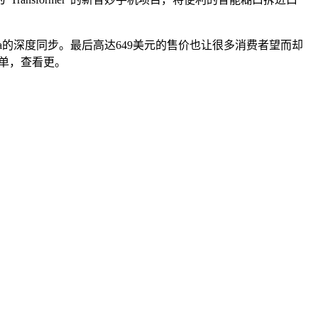
xa的深度同步。最后高达649美元的售价也让很多消费者望而却
订单，查看更。