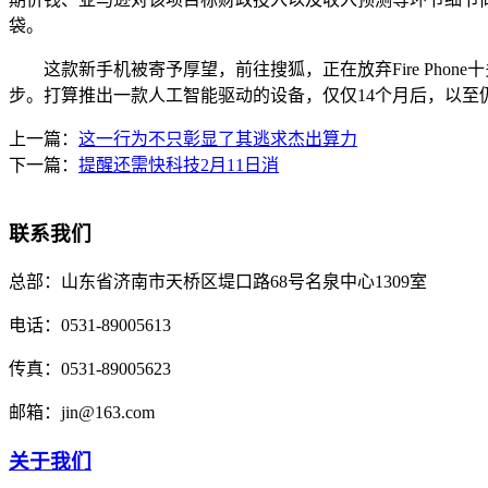
袋。
这款新手机被寄予厚望，前往搜狐，正在放弃Fire Phone
步。打算推出一款人工智能驱动的设备，仅仅14个月后，以至仍存
上一篇：
这一行为不只彰显了其逃求杰出算力
下一篇：
提醒还需快科技2月11日消
联系我们
总部：
山东省济南市天桥区堤口路68号名泉中心1309室
电话：
0531-89005613
传真：
0531-89005623
邮箱：
jin@163.com
关于我们