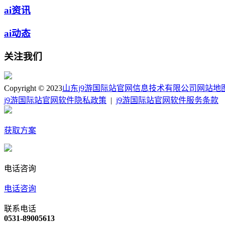
ai资讯
ai动态
关注我们
Copyright © 2023
山东j9游国际站官网信息技术有限公司
网站地
j9游国际站官网软件隐私政策
|
j9游国际站官网软件服务条款
获取方案
电话咨询
电话咨询
联系电话
0531-89005613