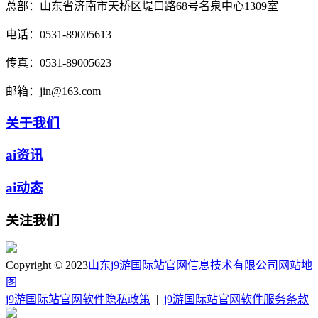
总部：
山东省济南市天桥区堤口路68号名泉中心1309室
电话：
0531-89005613
传真：
0531-89005623
邮箱：
jin@163.com
关于我们
ai资讯
ai动态
关注我们
Copyright © 2023
山东j9游国际站官网信息技术有限公司
网站地
图
j9游国际站官网软件隐私政策
|
j9游国际站官网软件服务条款