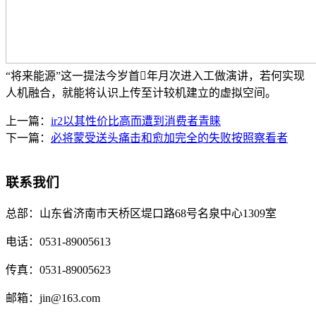
“将来能源”这一提法今岁首年月次进入工做演讲，若何实现
人机融合，就能将认识上传至计较机建立的虚拟空间。
上一篇：
ir2以其性价比高而遭到消费者青睐
下一篇：
必将蒙受送头痛击和愈加完全的失败按照察看者
联系我们
总部：
山东省济南市天桥区堤口路68号名泉中心1309室
电话：
0531-89005613
传真：
0531-89005623
邮箱：
jin@163.com