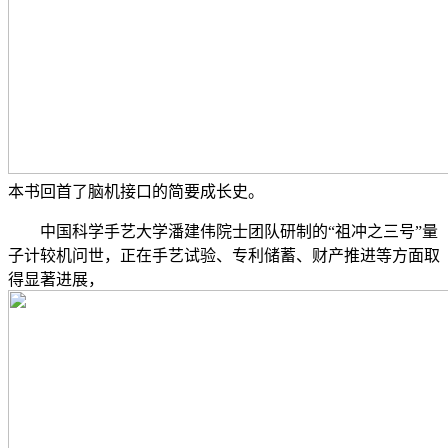
本书回首了脑机接口的简要成长史。
中国科学手艺大学潘建伟院士团队研制的“祖冲之三号”量
子计较机问世，正在手艺试验、专利储蓄、财产推进等方面取
得显著进展，