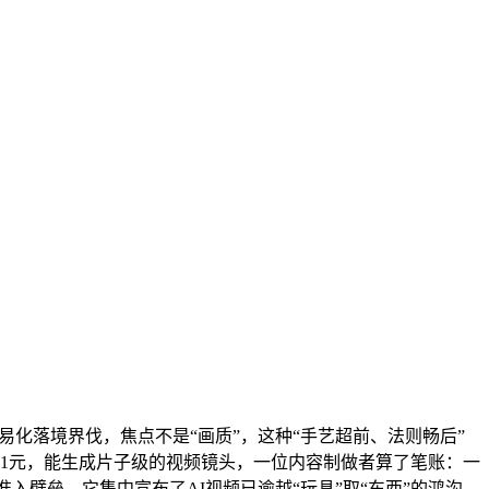
易化落境界伐，焦点不是“画质”，这种“手艺超前、法则畅后”
.01元，能生成片子级的视频镜头，一位内容制做者算了笔账：一
的准入壁垒，它集中宣布了AI视频已逾越“玩具”取“东西”的鸿沟，