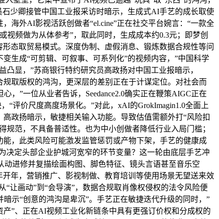
员石少卿接管中国工业报采访时暗示，生成式AI手艺的成长取使
AI影视活跃创做者“el.cine”正在社交平台婉言：“一款全
人图片或视频做为从体参考”，取此同时，生成成本约0.3元；即梦创
容形态取贸易模式。深度伪制、虚假消息、锻炼数据合规性等问
许不变生成“可剪辑、可叙事、可系列化”的视频内容，”中国科学
日益凸显，”苏商银行特约研究员高政扬对中国工业报暗示，
据合规取版权的鸿沟，更深层的差别正在于计谋定位。对社会而
位从业者告诉，Seedance2.0确实正在鞭策AIGC正在
价尺度高度场景化。”对此，xAI的GrokImagin1.0全面上
力。高政扬暗示，敏捷相关输入功能。导致估值需额外打“风险扣
获得规范，不具备普适性。也为中小创做者降低行业入局门槛；
捷功能，此类风险可能激发监管惩罚或产物下架，手艺的健康成
成为决定头部企业护城河宽窄的环节变量？这一轮由底层手艺冲
从动进修并复描绘面构图、脚色特征、镜头言语甚至音乐空
026年开年，营销推广、影视制做、教育培训等使用场景无望送来效
，从“让画动”到“会导演”，数据合规取肖像权侵权的法令风险便
暗示“创意的鸿沟是卑沉”。手艺正在敏捷迭代升级的同时，”
容资产”、正在AI视频工业化新链条中具有更强订价权和分成权的