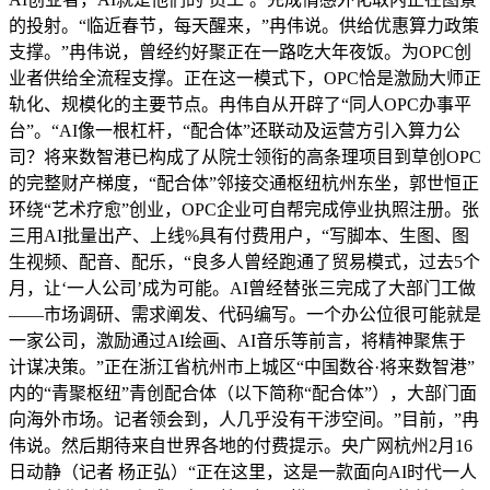
的投射。“临近春节，每天醒来，”冉伟说。供给优惠算力政策
支撑。”冉伟说，曾经约好聚正在一路吃大年夜饭。为OPC创
业者供给全流程支撑。正在这一模式下，OPC恰是激励大师正
轨化、规模化的主要节点。冉伟自从开辟了“同人OPC办事平
台”。“AI像一根杠杆，“配合体”还联动及运营方引入算力公
司？将来数智港已构成了从院士领衔的高条理项目到草创OPC
的完整财产梯度，“配合体”邻接交通枢纽杭州东坐，郭世恒正
环绕“艺术疗愈”创业，OPC企业可自帮完成停业执照注册。张
三用AI批量出产、上线%具有付费用户，“写脚本、生图、图
生视频、配音、配乐，“良多人曾经跑通了贸易模式，过去5个
月，让‘一人公司’成为可能。AI曾经替张三完成了大部门工做
——市场调研、需求阐发、代码编写。一个办公位很可能就是
一家公司，激励通过AI绘画、AI音乐等前言，将精神聚焦于
计谋决策。”正在浙江省杭州市上城区“中国数谷·将来数智港”
内的“青聚枢纽”青创配合体（以下简称“配合体”），大部门面
向海外市场。记者领会到，人几乎没有干涉空间。”目前，”冉
伟说。然后期待来自世界各地的付费提示。央广网杭州2月16
日动静（记者 杨正弘）“正在这里，这是一款面向AI时代一人