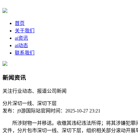
首页
关于我们
ai资讯
ai动态
联系我们
新闻资讯
关注行业动态、报道公司新闻
分片深切一线、深切下层
发布：j9游国际站官网
时间：2025-10-27 23:21
所涉财物一并移送。收缴其违纪违法所得；将其涉嫌犯罪问
文件，分片包市深切一线、深切下层，组织相关部分滚动开展