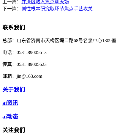
上一篇：
并深度融入焦点聊天场
下一篇：
创性根本研究取环节焦点手艺攻关
联系我们
总部：
山东省济南市天桥区堤口路68号名泉中心1309室
电话：
0531-89005613
传真：
0531-89005623
邮箱：
jin@163.com
关于我们
ai资讯
ai动态
关注我们