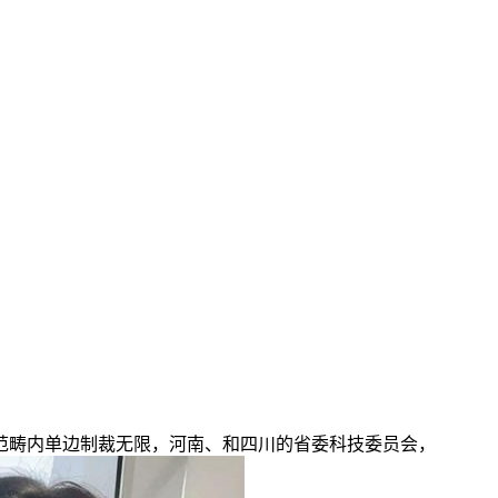
范畴内单边制裁无限，河南、和四川的省委科技委员会，