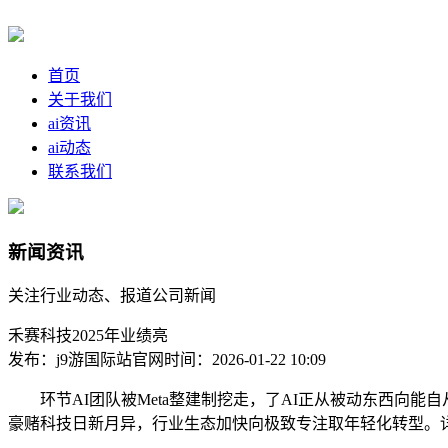
首页
关于我们
ai资讯
ai动态
联系我们
新闻资讯
关注行业动态、报道公司新闻
禾赛科技2025年业绩亮
发布：j9游国际站官网
时间：2026-01-22 10:09
环节AI团队被Meta整建制挖走，了AI正从被动东西向能自从规
豪赌科技日新月异，行业生态加快向极致专注取年轻化转型。详情