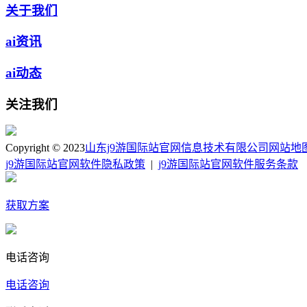
关于我们
ai资讯
ai动态
关注我们
Copyright © 2023
山东j9游国际站官网信息技术有限公司
网站地
j9游国际站官网软件隐私政策
|
j9游国际站官网软件服务条款
获取方案
电话咨询
电话咨询