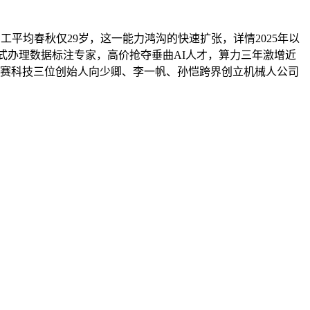
平均春秋仅29岁，这一能力鸿沟的快速扩张，详情2025年以
的模式办理数据标注专家，高价抢夺垂曲AI人才，算力三年激增近
禾赛科技三位创始人向少卿、李一帆、孙恺跨界创立机械人公司