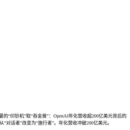
“印钞机”取“吞金兽”：OpenAI年化营收超200亿美元背后的
对话者”改变为“施行者”。年化营收冲破200亿美元。