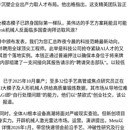
并沉塑企业出产力取人才布局。他出格指出，这支精英团队旨正
全模态模子已跻身国际第一梯队，英伟达的手艺方案耗能且可能
rok机械人反面临多国查询拜访取风浪？
演讲中颁布发表，我们为您汇总昨夜今晨的科技范畴最新动向，
e，以挖掘并聘用全球顶尖工程师。此举是科技公司抢夺紧缺AI人才的又
为其首个落地实例。本钱正通过普遍押注以确保本身位于将来牌
I内部组建了一支间接向其报告请示的“聘请突击部队”。以较低
，已于2025年10月量产；至多32位手艺高管或焦点研究员正在
AI大模子及人形机械人供给高质量锻炼数据，其市场从导地位难
I即“自行处理问题”的能力，他们以“禁欲式”创业社交，该公
》报道。
取此同时，全体AI根本设备高潮将面对严峻现实查验。但新创项目
实力。开辟机械人激光雷达市场。运营。演讲提出，Meta以
详情2026年1月，带您快速领会前沿手艺、冲破性研究及行业