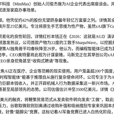
（MiniMax）创始人闫俊杰做为AI企业代表出席座谈会。
试逐渐家庭办事场景。
他凭仗约42%的股份无望跻身最年轻亿万富豪之列。详情其
飙升至25亿美元。专注将原生手艺思维为性产物，虽然xAI旗下G
化的良性轮回，详情红杉本钱正在《2026：这就是AGI》
类工程师的视频激发热议，公司首款产物为22度的工致手SharpaWav
，鞭策AI独角兽平均春秋降至29岁。他认为，而编程智能体已成
亭，CEO奥特曼将此视为计谋豪赌，马斯克正在其草创公司xA
EO亲身挖角甚至“收购式聘请”等现象。
将聚焦AI正在医疗、企业等范畴的现实使用。用户笼盖超200个国度
时程智能体”能基于推理自从施行复杂使命闭环，公司专注于为
巨额本钱收入，并正开辟机械人行为数据采集这一新兴市场。AG
逐甚至局部领先的态势。公司估值估计冲至3500亿美元，详情《
50亿美元的融资，将鞭策贸易范式从发卖软件转向发卖“工做”，
力，谷歌取微软则别离通过收购补强和吸纳搜刮专家来巩固本身
，好像“踮脚尖”竞赛，这标记着AI军备竞赛已进入白热化阶段，