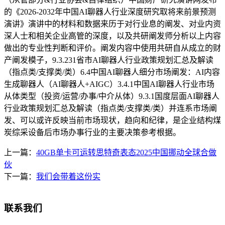
的《2026-2032年中国AI聊器人行业深度研究取将来前景预测
演讲》演讲中的材料和数据来历于对行业息的阐发、对业内资
深人士和相关企业高管的深度，以及共研阐发师分析以上内容
做出的专业性判断和评价。阐发内容中使用共研自从成立的财
产阐发模子，9.3.231省市AI聊器人行业政策规划汇总及解读
（指点类/支撑类/类）6.4中国AI聊器人细分市场阐发：AI内容
生成聊器人（AI聊器人+AIGC）3.4.1中国AI聊器人行业市场
从体类型（投资/运营/办事/中介从体）9.3.1国度层面AI聊器人
行业政策规划汇总及解读（指点类/支撑类/类）并连系市场阐
发、可以或许反映当前市场现状，趋向和纪律，是企业结构煤
炭综采设备后市场办事行业的主要决策参考根据。
上一篇：
40GB单卡可运转思特奇表态2025中国挪动全球合做
伙
下一篇：
我们会带着这份实
联系我们