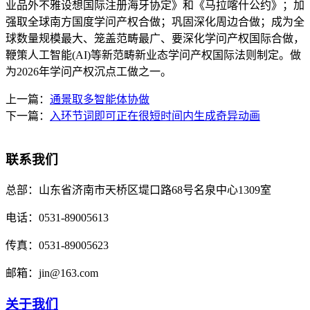
业品外不雅设想国际注册海牙协定》和《马拉喀什公约》；加
强取全球南方国度学问产权合做；巩固深化周边合做；成为全
球数量规模最大、笼盖范畴最广、要深化学问产权国际合做，
鞭策人工智能(AI)等新范畴新业态学问产权国际法则制定。做
为2026年学问产权沉点工做之一。
上一篇：
通景取多智能体协做
下一篇：
入环节词即可正在很短时间内生成奇异动画
联系我们
总部：
山东省济南市天桥区堤口路68号名泉中心1309室
电话：
0531-89005613
传真：
0531-89005623
邮箱：
jin@163.com
关于我们