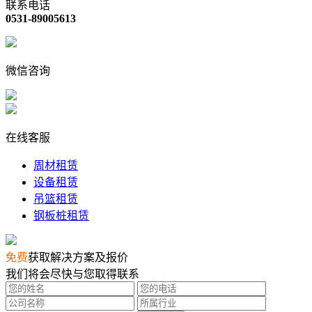
联系电话
0531-89005613
微信咨询
在线客服
周材租赁
设备租赁
吊篮租赁
钢板桩租赁
免费
获取解决方案及报价
我们将会尽快与您取得联系