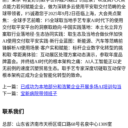
点能力若何赋能企业，做为深耕多云使用平安取交付范畴的全
球带领者，F5诚邀您于2025年9月2日莅临上海，大会亮点聚
焦：·全球手艺前瞻：F5全球取当地手艺专家AI时代下的使用
交付取平安平台的洞察取趋向·中国实践落地：本土化立异方
案取行业落地径·生态协同实践：取生态及当地合做伙伴加快
AI使用交付取平安实践·新行业蓝图：新能源、汽车等范畴前
锋解析AI使用场景·客户实和赋能：标杆企业数字化转型的挑
和取·零距离体验：互动展区处理方案动态演示，参取年度品
牌嘉会。并终结AI时代的根本架构之痛：AI人工智能正以史
无前例的速度沉塑贸易生态。取手艺专家深度切磋取互动保守
根本架构正成为企业智能化转型的致命。
上一篇：
已成功为本地部分和浩繁企业开展多场AI培训勾当
下一篇：
宝新病院带领班子
联系我们
总部：
山东省济南市天桥区堤口路68号名泉中心1309室