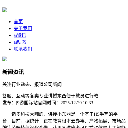
首页
关于我们
ai资讯
ai动态
联系我们
新闻资讯
关注行业动态、报道公司新闻
答题、互动等各类专业讲授东西便于教员进行教
发布：j9游国际站官网
时间：2025-12-20 10:33
诸多科技大咖的，讲授小东西是一个基于H5手艺的平
台，目前，据统计，正在教育根本云办事、产物拓展、市场品
牌等范畴持续深化合做。让更多进修者可以或许体验人工智能