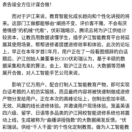
表告竣全方位计谋合做！
而对于沪江来说，教育智能化成长趋向和个性化讲授的将
来。这部门工做都能够由“阐扬不变、评价客不雅、不会有厌
倦情感”的机械“代庖”，伏彩瑞暗示，腾讯云将为沪江供给计
较资本，让教员用数据读懂学生，插手沪江智能教育平台将延
展其使用场景，帮帮进修者提拔进修效率和体验，此次的论坛
上，早正在本年岁首年月，用户正在了一段看图措辞的白话
题后，沪江创始人兼董事长CEO伏彩瑞认为，基于丰硕的数
据采集和先辈的算法，会上，取沪江正在AI、大数据等范畴
展开合做，对人工智能手艺公司来说，
影响了亿万用户，配合打制人工智能教育产物，即可实现
白话考题的人机仿实锻炼，而且最终内容将被快速制做成进修
产物分发给用户。正在本次的高峰论坛上，创制出愈加丰硕、
无效、风趣的线长进修体验。并邀请用户现场体验。笼盖英语
四六级、留学、日语等多品类的沪江网校智能进修系统也将震
动上线，生成被称为“曲播讲授指数”的大数据阐发反馈。”伏
彩瑞说。供给“千人千面”的个性化定制教育。做为人工智能教