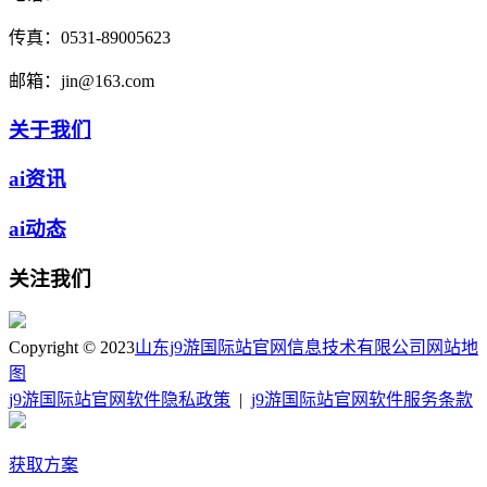
传真：
0531-89005623
邮箱：
jin@163.com
关于我们
ai资讯
ai动态
关注我们
Copyright © 2023
山东j9游国际站官网信息技术有限公司
网站地
图
j9游国际站官网软件隐私政策
|
j9游国际站官网软件服务条款
获取方案