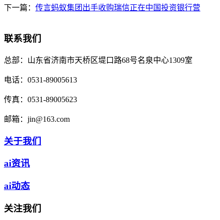
下一篇：
传言蚂蚁集团出手收购瑞信正在中国投资银行营
联系我们
总部：
山东省济南市天桥区堤口路68号名泉中心1309室
电话：
0531-89005613
传真：
0531-89005623
邮箱：
jin@163.com
关于我们
ai资讯
ai动态
关注我们