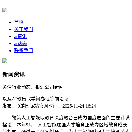
首页
关于我们
ai资讯
ai动态
联系我们
新闻资讯
关注行业动态、报道公司新闻
以及AI教员取学问办理等前沿场
发布：j9游国际站官网
时间：2025-11-24 16:24
鞭策人工智能取教育深度融合已成为国度层面的主要计谋
摆设，本年9月，人工智能赋强人才培育正成为区域教育成长
新趋向。通过一系列案例分享，为人工智能赋强人才培育摸索