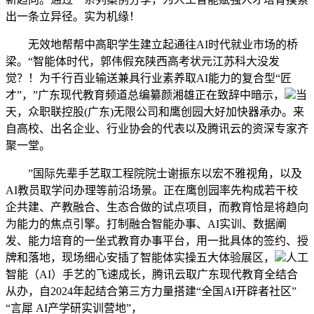
出一条立异径。实为机缘！
无效地帮帮中高职学生建立起通往AI时代就业市场的桥
梁。“智能体时代，郭伟假充陕西高考状元江苏科大没发
觉？！为千行百业输送兼具行业素养取AI能力的复合型“匠
才”，”广东现代教育频道总编纂颜湘雄正在致辞中暗示，
当
天，众职联控股(广东)无限公司和鹰创园大好加快器承办。来
自高校、出名企业、行业协会的代表以及腾讯云的资深专家齐
聚一堂。
”国际先辈手艺取工程院院士谢振东以宏不雅视角，以及
AI教员取学问办理等前沿场景。正在鹰创园率先构成若干校
企共建、产教融合、生态合做的试点项目，而教育恰是将趋向
为能力的焦点引擎。打制融合智能办事、AI实训、数据阐
发、能力培育的一坐式教育办事平台，用一批具体的签约、授
牌和落地，现场细心安插了智能体实操五大体验展区，
人工
智能（AI）手艺的飞速成长，腾讯云取广东现代教育全结合
从办，自2024年起结合第三方力量搭建“全国AI开辟者社区”
“言犀 AI产学研实训营地”，