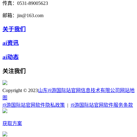
传真：
0531-89005623
邮箱：
jin@163.com
关于我们
ai资讯
ai动态
关注我们
Copyright © 2023
山东j9游国际站官网信息技术有限公司
网站地
图
j9游国际站官网软件隐私政策
|
j9游国际站官网软件服务条款
获取方案