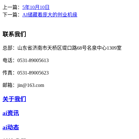
上一篇：
5年10月10日
下一篇：
AI储藏着庞大的创业机缘
联系我们
总部：
山东省济南市天桥区堤口路68号名泉中心1309室
电话：
0531-89005613
传真：
0531-89005623
邮箱：
jin@163.com
关于我们
ai资讯
ai动态