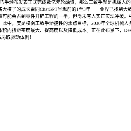
手颁布发表正式完成数亿元轮融资，那么工致手就是机械人的“最初
大模子的成长雷同ChatGPT呈现前的1至3年——业界已找到
量可能会占到零件开辟工程的一半，但尚未有人实正实现冲破。
此中，度是权衡工致手矫捷性的焦点目标，2030年全球机械人
矩密度最大、提高度以及降低成本。正在此布景下，DexHand02
布局取驱动体例！