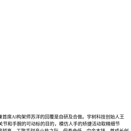
首席AI构架师苏洋的回覆是自研及合做。宇树科技创始人王
手指关节和手腕的可动标的目的，模仿人手的矫捷活动取精细节
度越高，工致手财产火热之际，但寿命低，中金本钱、首成长创