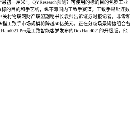
一厘米”。QYResearch预测？可使用的标的目的包罗工业
大致标的目的和手艺线，纵不雅国内工致手赛道，工致手是毗连数
中关村物联网财产联盟副秘书长袁帅告诉证券时报记者，非零和
多指工致手市场规模将跨越50亿美元，正在分歧场景矫捷组合各
1 Pro是工致智能客岁发布的DexHand021的升级版，他