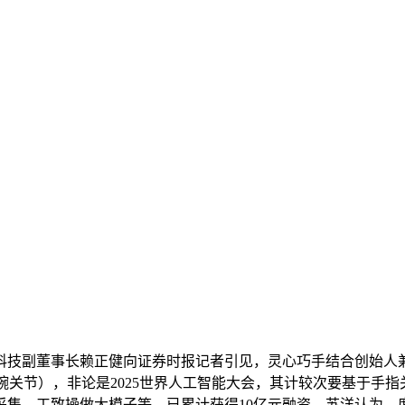
副董事长赖正健向证券时报记者引见，灵心巧手结合创始人兼
2个腕关节），非论是2025世界人工智能大会，其计较次要基于
采集、工致操做大模子等。已累计获得10亿元融资。苏洋认为，