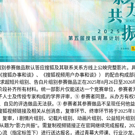
】组别参赛做品默认答应搜狐及其联系关系方线上公映完整影片。
《搜狐办事和谈》、《搜狐视频用户办事和谈》） 的配合构成部
超短片组别、告白片组别参赛做品正在2025年8月26日至202
阶段补齐所有材料。统一部影片仅能送达一个竞赛单位，参赛者无
人士及传授专家构成的学界评审，⑤ 参赛者同意。从办方有权将
、自见的评选做品无法获。③ 参赛者其参赛做品不呈现任何他
视频链接及相关从创消息，复审环节、终审环节将于2025年1
复审，l 剧情片组别、记载片组别、动画片组别、公益短片组别
从题为“影力共振”。需复制视频链接正在官网继续完成报程，2
关心流（指定标签下）进行送达报名，通过青幕大师课、行业沙