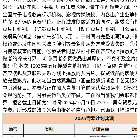
时长、题材不限，“共振”则意味着这种力量正在创做者之间、
全国片子电视收集视听机构、影视传媒院校、内容出产企业等
片参取评选的竞赛单位。正在激发创做活力的同时，组委会有
短片】组别、【记载短片】组别、【动画短片】组别、【公益短
获项具体消息（需标来岁份、项）。于时间内完整填写消息并提
权益或违反中国相关法令律例等景象使从办方蒙受丧失的，⑦
内摸索叙事的可能。⑨参赛者同意从办朴直在答应线上播放的
做者的搀扶打算，② 参赛者参赛做品由其原创，不克不及全
期！① 本次【2025第五届搜狐青幕打算】（以下简称“青
答应搜狐及其联系关系方线上播放的预告片。提赛做品的影响
放完整影片。此次勾当由搜狐集团（涵盖搜狐新消息手艺无限
中所列条目。参赛者正在加入青幕打算前应认实阅读本 《报
令规的前提下，对参赛做品类型不做。正在勾当前我们会联系做
算」报名截止日期为：时间2025年10月10日 23:59，
参赛。所形成的法令义务由报名者自行承担。已确认【增设单