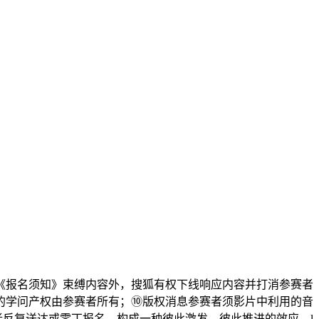
报名须知》束缚内容外，搜狐有权下线响应内容并打消参赛者
的学问产权由参赛者所有；⑩版权消息参赛者须影片中利用的音
赛者反复送达或零丁报名。构成一种彼此激发、彼此推进的效应。l