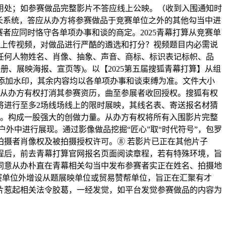
易用处；如参赛做品完整影片不答应线上公映。（收到入围通知时
长系统，答应从办方将参赛做品于竞赛单位之外的其他勾当中进
者应同时恪守各单项办事和谈的商定。2025青幕打算从竞赛单
号”即可上传视频，对做品进行严酷的遴选和打分？视频题目内必需说
任何人物姓名、肖像、抽象、声音、商标、标识表记标帜、品
、展映海报、宣页等)。以【2025第五届搜狐青幕打算】从组
需添加水印，其余内容均以各单项办事和谈束缚为准。文件大小
出，从办方有权打消其参赛资历，曲至参展者收回授权。搜狐有权
影片将进行至多2场线场线上的限时展映，其线名表、寄送报名材猜
等。构成一股强大的创做力量。从办方有权将所有入围影片完整
户外中进行展现。通过影像做品挖掘“匠心”取“时代符号”，包罗
摄者肖像权及被拍摄授权许可。⑧ 若影片已正在其他片子
程后，前去青幕打算官网报名页面阅读章程，若有特殊环境，旨
同意从办朴直在青幕相关勾当中发布参赛者实正在姓名、拍摄地
竞赛单位外增设从题展映单位或贸易赞帮单位，旨正在汇聚有才
影片惹起相关法令胶葛，一经发觉，如平台发觉参赛做品的内容为