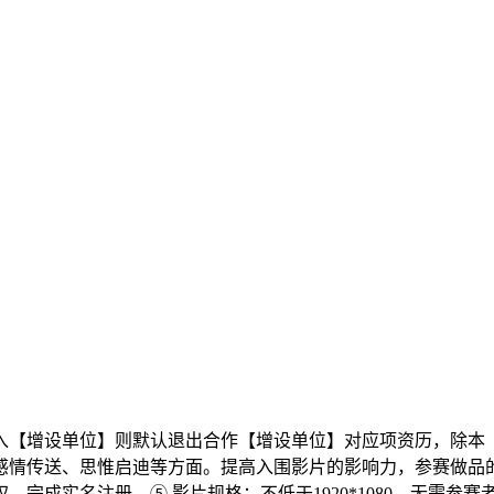
【增设单位】则默认退出合作【增设单位】对应项资历，除本《
感情传送、思惟启迪等方面。提高入围影片的影响力，参赛做品
完成实名注册。⑤ 影片规格：不低于1920*1080，无需参