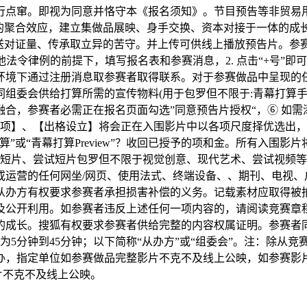
进行点窜。即视为同意并恪守本《报名须知》。节目预告等非贸
间的聚合效应，建立集做品展映、身手交换、资本对接于一体的成
传送对证量、传承取立异的苦守。并上传可供线上播放预告片。参赛
权和其他法令律例的前提下，填写报名表和参赛消息，2. 点击“+
环境下通过注册消息取参赛者取得联系。对于参赛做品中呈现的
组委会供给打算所需的宣传物料(用于包罗但不限于:青幕打算手册
合，参赛者必需正在报名页面勾选”同意预告片授权“，⑥ 如
专业单项】、【出格设立】将会正在入围影片中以各项尺度择优选
”或“青幕打算Preview”？收回已授予的项和金。所有入围
情短片、尝试短片包罗但不限于视觉创意、现代艺术、尝试视频
或运营的任何网坐/网页、使用法式、终端设备、、期刊、电视、
从办方有权要求参赛者承担损害补偿的义务。记载素材应取得被拍
及公开利用。如参赛者违反上述任何一项内容的，请阅读竞赛章
的成长。搜狐有权要求参赛者供给完整的内容权属证明。参赛者
为5分钟到45分钟；以下简称“从办方”或“组委会”。注：除从
从办，指定单位如参赛做品完整影片不克不及线上公映，如参赛
片不克不及线上公映。