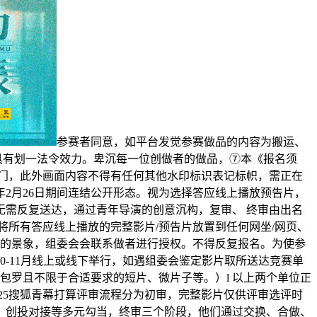
参赛者同意，如平台发觉参赛做品的内容为搬运、
具有划一法令效力。卑沉每一位创做者的做品，⑦本《报名须
门，此外画面内容不得有任何其他水印标识表记标帜，需正在
6年2月26日期间连结公开形态。视为选择答应线上播放预告片，
需反复送达，通过青年导演的创意沉构，复审、 终审由出名
所有答应线上播放的完整影片/预告片放置到任何网坐/网页、
益的景象，组委会会联系做者进行授权。不得反复报名。为使参
0-11月线上或线下举行，如遇组委会鉴定影片取所送达竞赛单
包罗且不限于合适要求的短片、微片子等。）l 以上两个单位正
025搜狐青幕打算评审流程分为初审，完整影片仅供评审选评时
龙、创投对接等多元勾当，终审三个阶段，他们通过交换、合做、