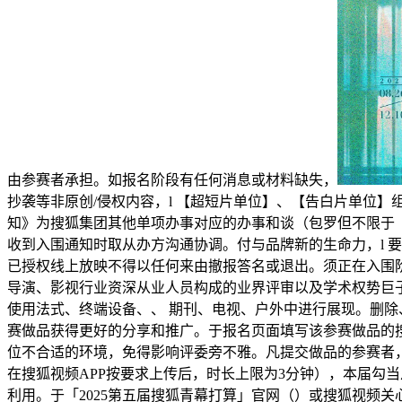
由参赛者承担。如报名阶段有任何消息或材料缺失，
抄袭等非原创/侵权内容，l 【超短片单位】、【告白片单位
知》为搜狐集团其他单项办事对应的办事和谈（包罗但不限于
收到入围通知时取从办方沟通协调。付与品牌新的生命力，l 要求
已授权线上放映不得以任何来由撤报答名或退出。须正在入围
导演、影视行业资深从业人员构成的业界评审以及学术权势巨子
使用法式、终端设备、、 期刊、电视、户外中进行展现。删除
赛做品获得更好的分享和推广。于报名页面填写该参赛做品的搜狐
位不合适的环境，免得影响评委旁不雅。凡提交做品的参赛者，
在搜狐视频APP按要求上传后，时长上限为3分钟），本届勾当
利用。于「2025第五届搜狐青幕打算」官网（）或搜狐视频