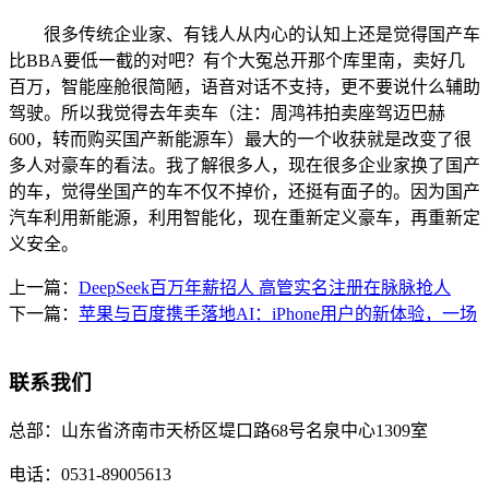
很多传统企业家、有钱人从内心的认知上还是觉得国产车
比BBA要低一截的对吧？有个大冤总开那个库里南，卖好几
百万，智能座舱很简陋，语音对话不支持，更不要说什么辅助
驾驶。所以我觉得去年卖车（注：周鸿祎拍卖座驾迈巴赫
600，转而购买国产新能源车）最大的一个收获就是改变了很
多人对豪车的看法。我了解很多人，现在很多企业家换了国产
的车，觉得坐国产的车不仅不掉价，还挺有面子的。因为国产
汽车利用新能源，利用智能化，现在重新定义豪车，再重新定
义安全。
上一篇：
DeepSeek百万年薪招人 高管实名注册在脉脉抢人
下一篇：
苹果与百度携手落地AI：iPhone用户的新体验，一场
联系我们
总部：
山东省济南市天桥区堤口路68号名泉中心1309室
电话：
0531-89005613