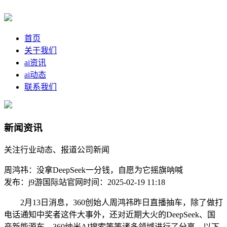
首页
关于我们
ai资讯
ai动态
联系我们
新闻资讯
关注行业动态、报道公司新闻
周鸿祎：没拿DeepSeek一分钱，自愿为它摇旗呐喊
发布：j9游国际站官网
时间：2025-02-19 11:18
2月13日消息，360创始人周鸿祎昨日直播抽车，除了做打
电话通知中奖者这件大事外，还对近期大火的DeepSeek、国
产新能源车、360纳米AI搜索等等诸多领域进行了分享。以下