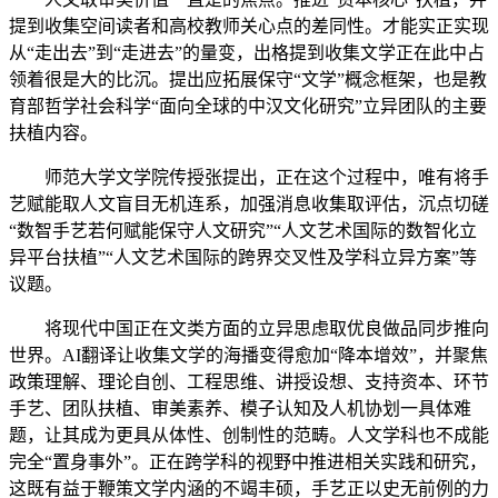
提到收集空间读者和高校教师关心点的差同性。才能实正实现
从“走出去”到“走进去”的量变，出格提到收集文学正在此中占
领着很是大的比沉。提出应拓展保守“文学”概念框架，也是教
育部哲学社会科学“面向全球的中汉文化研究”立异团队的主要
扶植内容。
师范大学文学院传授张提出，正在这个过程中，唯有将手
艺赋能取人文盲目无机连系，加强消息收集取评估，沉点切磋
“数智手艺若何赋能保守人文研究”“人文艺术国际的数智化立
异平台扶植”“人文艺术国际的跨界交叉性及学科立异方案”等
议题。
将现代中国正在文类方面的立异思虑取优良做品同步推向
世界。AI翻译让收集文学的海播变得愈加“降本增效”，并聚焦
政策理解、理论自创、工程思维、讲授设想、支持资本、环节
手艺、团队扶植、审美素养、模子认知及人机协划一具体难
题，让其成为更具从体性、创制性的范畴。人文学科也不成能
完全“置身事外”。正在跨学科的视野中推进相关实践和研究，
这既有益于鞭策文学内涵的不竭丰硕，手艺正以史无前例的力