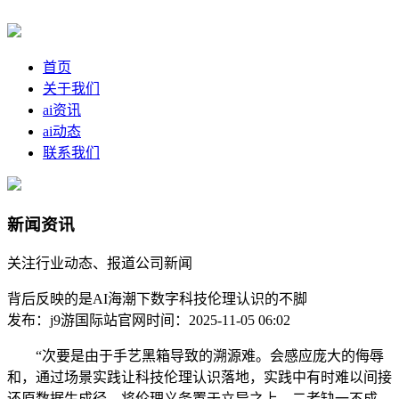
首页
关于我们
ai资讯
ai动态
联系我们
新闻资讯
关注行业动态、报道公司新闻
背后反映的是AI海潮下数字科技伦理认识的不脚
发布：j9游国际站官网
时间：2025-11-05 06:02
“次要是由于手艺黑箱导致的溯源难。会感应庞大的侮辱
和，通过场景实践让科技伦理认识落地，实践中有时难以间接
还原数据生成径。将伦理义务置于立异之上，二者缺一不成。